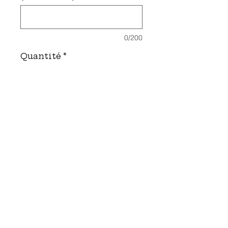
0/200
Quantité
*
Ajouter au panier
Panier en feuilles de
palmier.
Personnalisation sur
mesure.
DÉTAILS DE L'ARTICLE